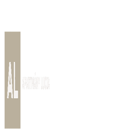
Preskočiť
na
SK
obsah
rezervacie@apartmanylucia.sk
+421 944 039 737