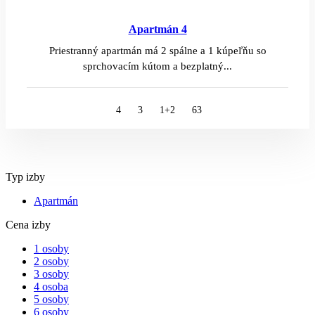
Apartmán 4
Priestranný apartmán má 2 spálne a 1 kúpeľňu so
sprchovacím kútom a bezplatný...
4
3
1+2
63
Typ izby
Apartmán
Cena izby
1 osoby
2 osoby
3 osoby
4 osoba
5 osoby
6 osoby