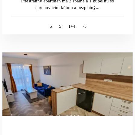
Priestranný apartmán má 2 spálne a 1 kúpeľňu so
sprchovacím kútom a bezplatný...
6
5
1+4
75
Od
€58.00