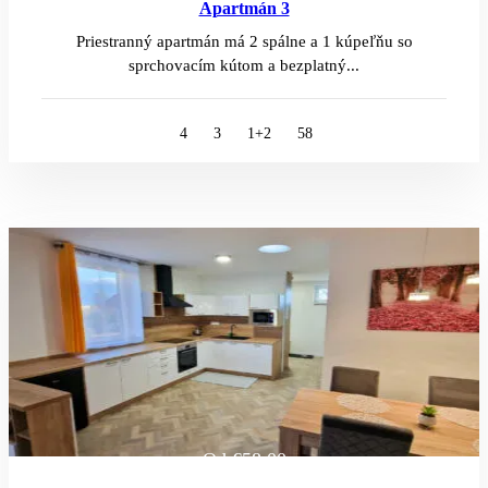
Apartmán 3
Priestranný apartmán má 2 spálne a 1 kúpeľňu so
sprchovacím kútom a bezplatný...
4
3
1+2
58
Od
€58.00