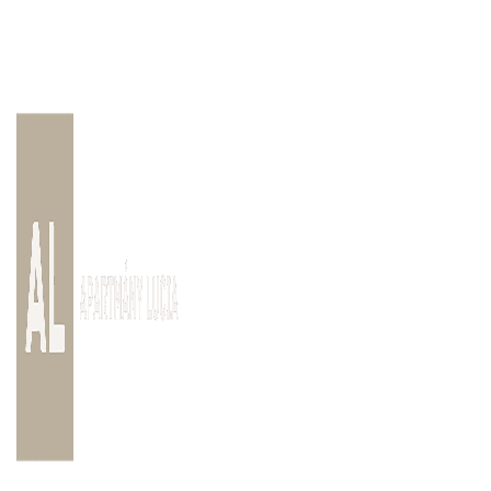
Preskočiť
na
SK
obsah
rezervacie@apartmanylucia.sk
+421 944 039 737