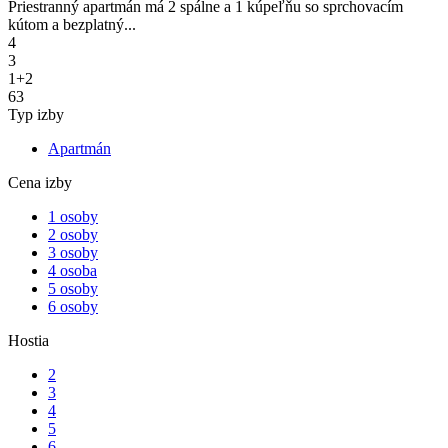
Priestranný apartmán má 2 spálne a 1 kúpeľňu so sprchovacím
kútom a bezplatný...
4
3
1+2
63
Typ izby
Apartmán
Cena izby
1 osoby
2 osoby
3 osoby
4 osoba
5 osoby
6 osoby
Hostia
2
3
4
5
6