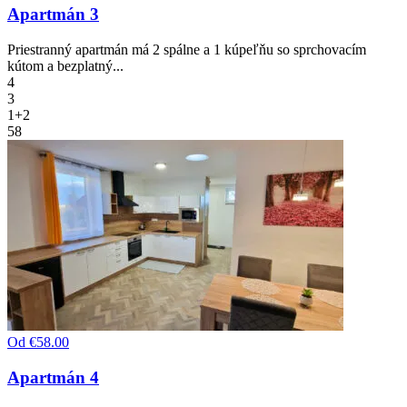
Apartmán 3
Priestranný apartmán má 2 spálne a 1 kúpeľňu so sprchovacím
kútom a bezplatný...
4
3
1+2
58
Od
€58.00
Apartmán 4