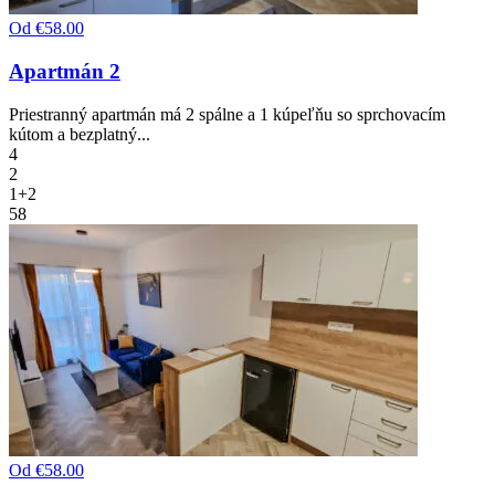
Od
€58.00
Apartmán 2
Priestranný apartmán má 2 spálne a 1 kúpeľňu so sprchovacím
kútom a bezplatný...
4
2
1+2
58
Od
€58.00