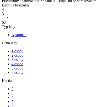
Priestranný apartmán má 2 spálne a 1 kúpeľňu so sprchovacím
kútom a bezplatný...
4
3
1+2
63
Typ izby
Apartmán
Cena izby
1 osoby
2 osoby
3 osoby
4 osoba
5 osoby
6 osoby
Hostia
2
3
4
5
6