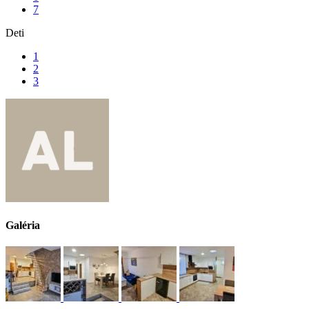
7
Deti
1
2
3
Galéria