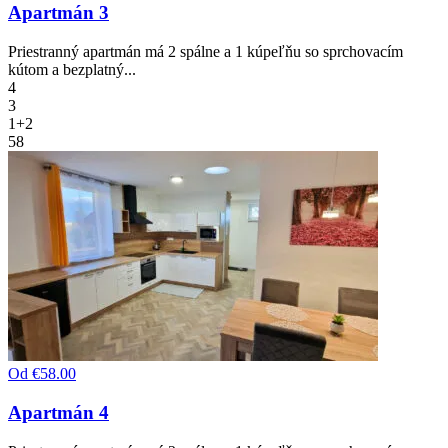
Apartmán 3
Priestranný apartmán má 2 spálne a 1 kúpeľňu so sprchovacím
kútom a bezplatný...
4
3
1+2
58
Od
€58.00
Apartmán 4