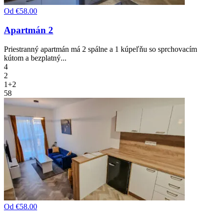
Od
€58.00
Apartmán 2
Priestranný apartmán má 2 spálne a 1 kúpeľňu so sprchovacím
kútom a bezplatný...
4
2
1+2
58
Od
€58.00