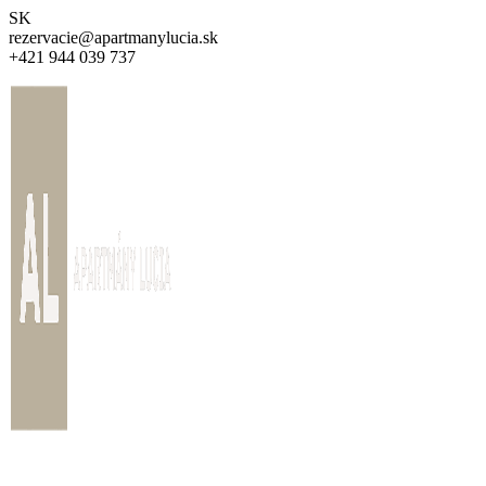
Preskočiť
SK
na
rezervacie@apartmanylucia.sk
obsah
+421 944 039 737