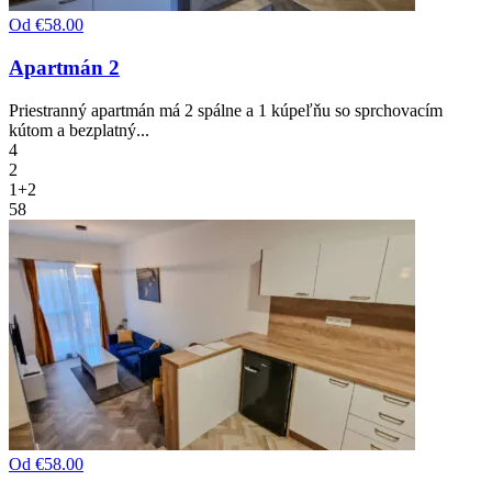
Od
€58.00
Apartmán 2
Priestranný apartmán má 2 spálne a 1 kúpeľňu so sprchovacím
kútom a bezplatný...
4
2
1+2
58
Od
€58.00