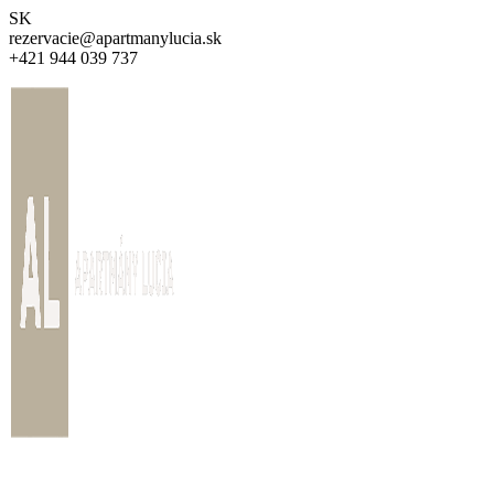
Preskočiť
SK
na
rezervacie@apartmanylucia.sk
obsah
+421 944 039 737