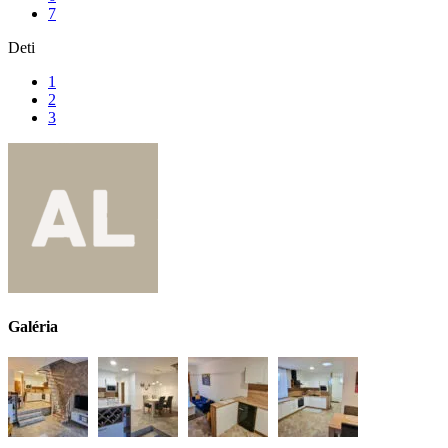
7
Deti
1
2
3
Galéria