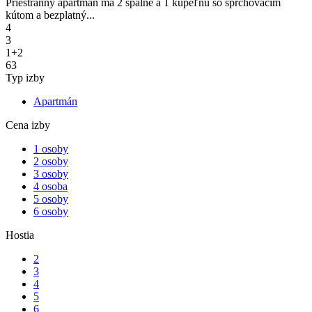
Priestranný apartmán má 2 spálne a 1 kúpeľňu so sprchovacím
kútom a bezplatný...
4
3
1+2
63
Typ izby
Apartmán
Cena izby
1 osoby
2 osoby
3 osoby
4 osoba
5 osoby
6 osoby
Hostia
2
3
4
5
6