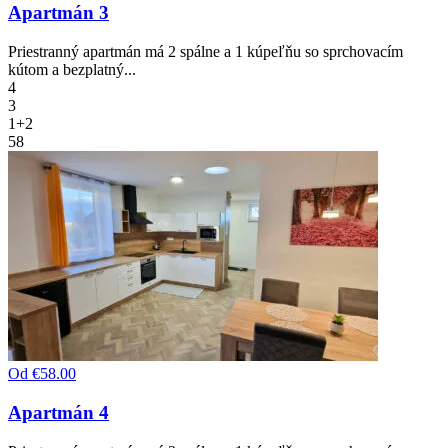
Apartmán 3
Priestranný apartmán má 2 spálne a 1 kúpeľňu so sprchovacím
kútom a bezplatný...
4
3
1+2
58
Od
€58.00
Apartmán 4